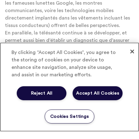
les fameuses lunettes Google, les montres
communicantes, voire les technologies mobiles
directement implantés dans les vêtements incluant les
tissus conducteurs) offrent de belles perspectives.
En parallèle, la télésanté continue à se développer, et
permet aussi bien d’établir un diagnostic que d’assurer
le suivi d’un patient. Ainsi, ils peuvent être conseillées en
By clicking “Accept All Cookies”, you agree to
temps réel sur des gestes médicaux.
the storing of cookies on your device to
enhance site navigation, analyze site usage,
Enfin, les solutions mobiles de prévention et de bien-
and assist in our marketing efforts.
être se multiplient. Contrôle de l’état physique, services
de soutien à la gestion de maladies chroniques, soins
aux enfants et aux personnes âgées ou dépendantes,
Reject All
Accept All Cookies
suivi des addictions… , elles sont l’objet d’un marché en
forte croissance. De nombreuses applications mobiles
donnent accès à des informations sur les maladies et
Cookies Settings
les services interactifs à distance. Les services de m-
santé (santé mobile) vont de l’accès à l’information
médicale dans des régions difficiles d’accès, au contrôle