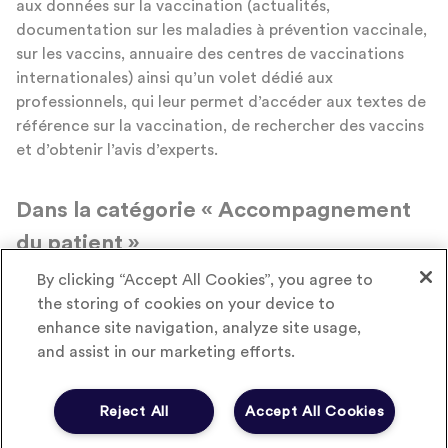
aux données sur la vaccination (actualités,
documentation sur les maladies à prévention vaccinale,
sur les vaccins, annuaire des centres de vaccinations
internationales) ainsi qu’un volet dédié aux
professionnels, qui leur permet d’accéder aux textes de
référence sur la vaccination, de rechercher des vaccins
et d’obtenir l’avis d’experts.
Dans la catégorie « Accompagnement
du patient »
By clicking “Accept All Cookies”, you agree to
Deux lauréats ont été désignés ex-aequo dans cette
the storing of cookies on your device to
catégorie, pour leurs solutions favorisant le bien-être
enhance site navigation, analyze site usage,
des patients. La première initiative distinguée est
and assist in our marketing efforts.
l’accompagnement des parents dans l’apprentissage du
traitement par dialyse péritonéale de leur enfant en
insuffisance rénale chronique terminale, mis en place
Reject All
Accept All Cookies
par le Service de néphrologie pédiatrique et l’équipe