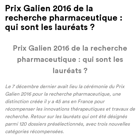
Prix Galien 2016 de la
recherche pharmaceutique :
qui sont les lauréats ?
Prix Galien 2016 de la recherche
pharmaceutique : qui sont les
laur
é
ats ?
Le 7 d
é
cembre dernier avait lieu la c
é
r
é
monie du Prix
Galien 2016 pour la recherche pharmaceutique, une
distinction cr
éé
e il y a 45 ans en France pour
r
é
compenser les
innovations th
é
rapeutiques et travaux de
recherche. Retour sur les laur
é
ats qui ont
é
t
é
d
é
sign
é
s
parmi 120 dossiers pr
é
s
é
lectionn
é
s, avec trois nouvelles
cat
é
gories r
é
compens
é
es.