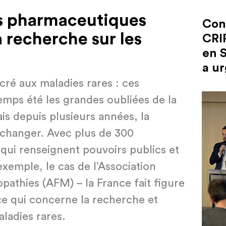
es pharmaceutiques
Con
 recherche sur les
CRI
en S
a ur
acré aux maladies rares : ces
emps été les grandes oubliées de la
s depuis plusieurs années, la
e changer. Avec plus de 300
 qui renseignent pouvoirs publics et
exemple, le cas de l’Association
pathies (AFM) – la France fait figure
e qui concerne la recherche et
aladies rares.