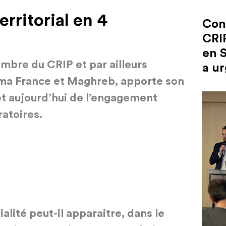
rritorial en 4
Con
CRI
en S
bre du CRIP et par ailleurs
a ur
ma France et Maghreb, apporte son
êt
aujourd’hui
de l’engagement
ratoires.
ialité peut-il apparaitre, dans le