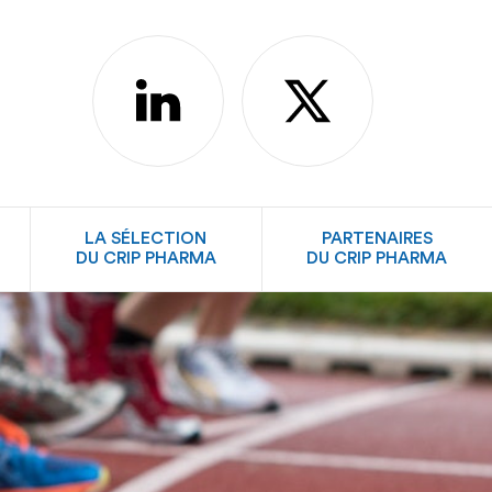
linkedin
X
LA SÉLECTION
PARTENAIRES
DU CRIP PHARMA
DU CRIP PHARMA