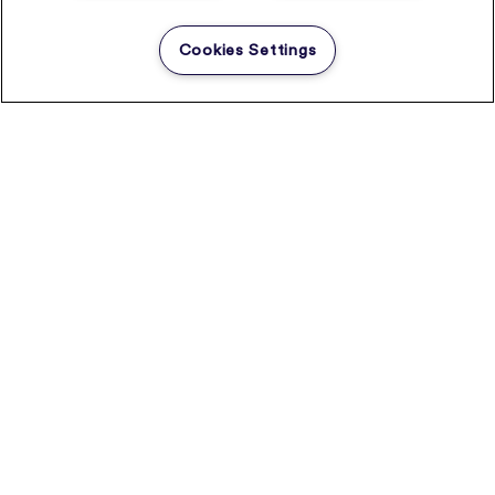
Cookies Settings
REGARD D'EXPERT
Comment améliorer la coordination
entre les différents acteurs du système
de santé ?