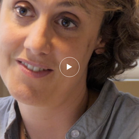
Lire
la
vidéo