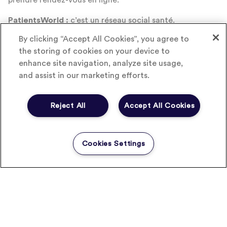
prendre rendez-vous en ligne.
PatientsWorld :
c’est un réseau social santé.
By clicking “Accept All Cookies”, you agree to
LeStaff
: conçoit une plateforme collaborative
the storing of cookies on your device to
Santech
: fait de l’édition de logiciels santé.
enhance site navigation, analyze site usage,
and assist in our marketing efforts.
Umanlife
: met à disposition un tableau de bord santé
relié à vos objets connectés.
Reject All
Accept All Cookies
D’autres jeunes entreprises innovantes pourront
postuler au cours de l’année pour rejoindre l’incubateur
e-santé ou répondre à de futurs appels à projets. Une
Cookies Settings
belle initiative en faveur de la santé connectée.
Sources :
Maddyness