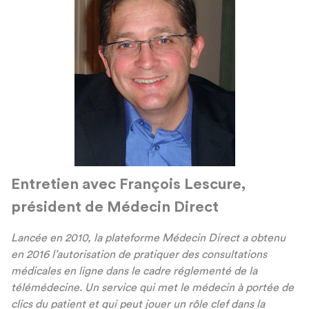
Entretien avec François Lescure,
président de Médecin Direct
Lanc
é
e en 2010, la plateforme M
é
decin Direct a obtenu
en 2016 l
’
autorisation de pratiquer des consultations
m
é
dicales en ligne dans le cadre r
é
glement
é
de la
t
é
l
é
m
é
decine. Un service qui met le m
é
decin
à
port
é
e de
clics du patient et qui peut jouer un r
ô
le clef dans la