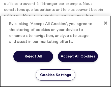
qu’ils se trouvent à l’étranger par exemple. Nous
constatons que les patients ont le plus souvent besoin
d’être guidés et rassurés dans leur parcours de soin,
avant de prendre rendez-vous chez un spécialiste qui
By clicking “Accept All Cookies”, you agree to
peut être long à obtenir ou pour poser les questions
the storing of cookies on your device to
qu’ils n’ont pas pu poser à leur médecin.
enhance site navigation, analyze site usage,
and assist in our marketing efforts.
Ces téléconsultations peuvent donc
porter sur un traitement
Reject All
Accept All Cookies
médicamenteux prescrit par un autre
médecin ?
Cookies Settings
Oui tout à fait. Médecin Direct n’a pas vocation à
fournir des ordonnances renouvelables ni à prescrire
des traitements de longue durée, en revanche nous
sommes souvent sollicités par les patients qui se posent
des questions sur leur traitement : posologie, effets