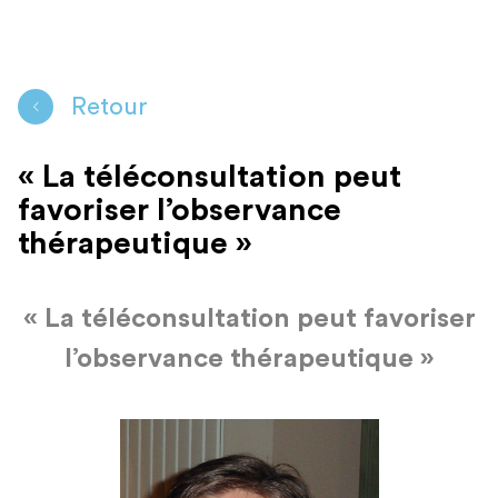
Retour
« La téléconsultation peut
favoriser l’observance
thérapeutique »
«
La t
é
l
é
consultation peut favoriser
l
’
observance
th
é
rapeutique
»