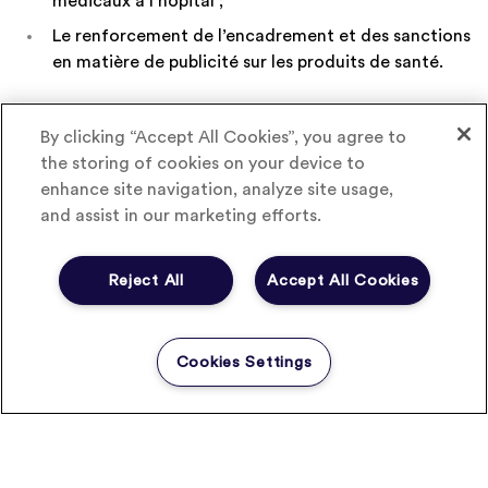
médicaux à l’hôpital ;
Le renforcement de l’encadrement et des sanctions
en matière de publicité sur les produits de santé.
D’après le Leem, le PLFSS « fait à nouveau peser sur les
By clicking “Accept All Cookies”, you agree to
entreprises du médicament l’essentiel des économies
the storing of cookies on your device to
alors que le médicament ne représente que 15% des
enhance site navigation, analyze site usage,
dépenses d’Assurance maladie ». Il souligne que ce
and assist in our marketing efforts.
projet intervient dans « un contexte de décroissance de
chiffre d’affaires sans précédent pour le secteur ». En
prix industriels, le médicament « devrait en effet subir,
Reject All
Accept All Cookies
en 2012, une baisse de 1,5% » rapporte le Leem. Cette
réduction est d’ailleurs susceptible de s’amplifier du fait
de l’impact de la mesure
tiers payant contre générique
,
Cookies Settings
intégralement financée par l’industrie pharmaceutique.
« Dans un tel contexte, l’ampleur des baisses de prix
envisagées dans le PLFSS pour 2013 n’est ni justifiée, ni
raisonnable. Ces mesures entraineraient pour la