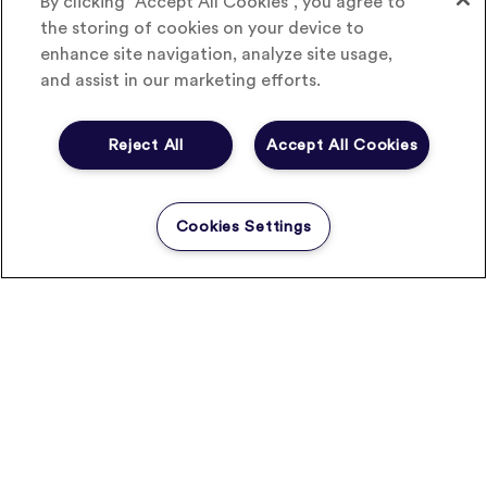
By clicking “Accept All Cookies”, you agree to
médicaments, prérogative réservée aux officines,
the storing of cookies on your device to
Pharma Express se rémunère uniquement sur la livraison,
enhance site navigation, analyze site usage,
soit 2,90 euros par commande.
and assist in our marketing efforts.
Pour l’instant disponible sur Paris, le service doit être
Reject All
Accept All Cookies
étendu en Ile-de-France, à Lyon, Bordeaux et Marseille,
puis dans toute la France.
Cookies Settings
Retrouvez l’interview de Séverine Lemoine,
nouvelle présidente du CRIP Pharma