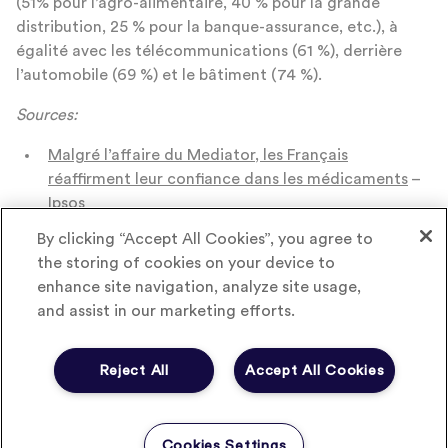
(51% pour l’agro-alimentaire, 40 % pour la grande
distribution, 25 % pour la banque-assurance, etc.), à
égalité avec les télécommunications (61 %), derrière
l’automobile (69 %) et le bâtiment (74 %).
Sources:
Malgré l’affaire du Mediator, les Français
réaffirment leur confiance dans les médicaments
–
Ipsos
Edition 2012 de l’étude sur le rapport des Français
By clicking “Accept All Cookies”, you agree to
aux médicaments
– Le Leem
the storing of cookies on your device to
enhance site navigation, analyze site usage,
and assist in our marketing efforts.
Conférence annuelle du CRIP Pharma :
Reject All
Accept All Cookies
« Valeur en Santé, maintenant il y a urgence
! »
Cookies Settings