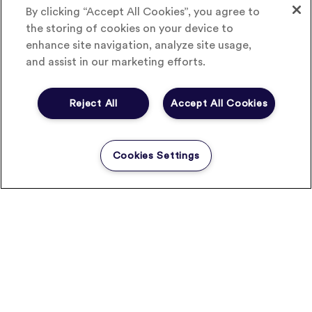
et le débat avec des personnalités extérieures.
By clicking “Accept All Cookies”, you agree to
Autorités de santé, experts scientifiques, philosophes,
the storing of cookies on your device to
économistes, représentants d’associations de patients
enhance site navigation, analyze site usage,
mais aussi grand public, grâce à ce site, chacun peut
and assist in our marketing efforts.
apporter son éclairage sur les problématiques actuelles
du secteur de la santé.
Reject All
Accept All Cookies
Le CRIP, une association engagée dans la durée
A l’origine du CRIP, un groupe de dirigeants
Cookies Settings
d’entreprises pharmaceutiques qui, aux débuts des
années 2000, se sont rassemblés autour de thématiques
communes. Ce groupe s’est ensuite organisé en
association formelle, créée en 2004. Le CRIP a été
présidé successivement par Frédéric Soubeyrand (2004-
2007), Marie-Laure Pochon (2007-2009) et Michel
Fontanille (2009-2011). Denis Delval en est actuellement
le président.