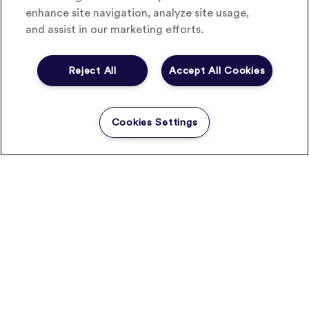
initiatives limitées dans le temps (hackathons,
enhance site navigation, analyze site usage,
challenges…), des tests ponctuels auprès de certaines
and assist in our marketing efforts.
communautés d’utilisateurs (Living Lab …), la création
de structures plus pérennes (coentreprises, cellules
Reject All
Accept All Cookies
innovation en interne ou filiales indépendantes
spécialisées dans l’innovation) voire des acquisitions. Or,
jusqu’où ces acteurs sont-ils partenaires et à partir de
quand deviendront-ils concurrents ?
Cookies Settings
L’objectif des laboratoires est de faire en sorte que ces
solutions s’inscrivent dans le cadre d’offres associées –
directement ou indirectement – aux produits de santé
qu’ils commercialisent. Aujourd’hui, les services
« beyond-the-pill » sont proposés, la plupart du temps,
sans contrepartie financière.
Il est encore difficile d’évaluer la place que vont prendre
à l’avenir ces nouveaux services dans le modèle
économique des laboratoires. Leur positionnement et
leur adoption dépendront en grande partie des