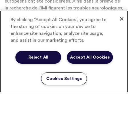
européens ont été considérées. Ainsi dans le prisme de
la recherche de l’IMI figurent les troubles neurologiques,
les maladies infectieuses ou les différentes formes de
By clicking “Accept All Cookies”, you agree to
cancer.
the storing of cookies on your device to
L’IMI2, encore plus que de faire perdurer le succès de
enhance site navigation, analyze site usage,
l’IMI initial, est un pas de plus de la recherche pour le
and assist in our marketing efforts.
bénéfice de la science et de la curation des patients.
Reject All
Accept All Cookies
Cookies Settings