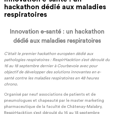
hackathon dédié aux maladies
respiratoires
Innovation e-santé : un hackathon
dédié aux maladies respiratoires
C
’é
tait le premier
hackathon
europ
é
en d
é
di
é
aux
pathologies respiratoires : RespirHacktion s
’
est d
é
roul
é
du
16 au 18 septembre dernier
à
Courbevoie avec pour
objectif de d
é
velopper des solutions innovantes en e-
sant
é
contre les maladies respiratoires en 48 heures
chrono.
Organisé par neuf associations de patients et de
pneumologues et chapeauté par le master marketing
pharmaceutique de la faculté de Châtenay-Malabry,
RespirHacktion s’est déroulé du 16 au 18 septembre