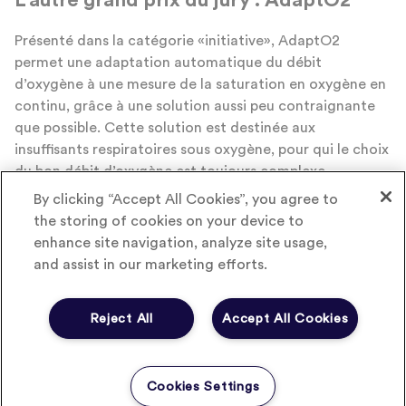
L’autre grand prix du jury : AdaptO2
Présenté dans la catégorie «initiative», AdaptO2
permet une adaptation automatique du débit
d’oxygène à une mesure de la saturation en oxygène en
continu, grâce à une solution aussi peu contraignante
que possible. Cette solution est destinée aux
insuffisants respiratoires sous oxygène, pour qui le choix
du bon débit d’oxygène est toujours complexe.
By clicking “Accept All Cookies”, you agree to
the storing of cookies on your device to
Pneumodoc
ou Dossier Pneumo
enhance site navigation, analyze site usage,
and assist in our marketing efforts.
Cette application permet au patient ou à sa famille de
créer un dossier pneumologique, de le mettre en ligne
sur un serveur sécurisé et d’y donner accès aux
Reject All
Accept All Cookies
professionnels.
En savoir plus :
Cookies Settings
http://www.respirhacktion.com/revivre