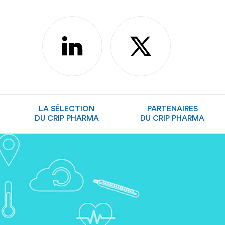
linkedin
X
LA SÉLECTION
PARTENAIRES
DU CRIP PHARMA
DU CRIP PHARMA