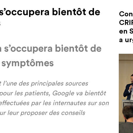
s’occupera bientôt de
Con
s
CRI
en S
a ur
 s
’
occupe
ra
bient
ô
t
de
 sympt
ô
mes
 l
’
une des principales sources
pour les patients, Google va bient
ô
t
effectu
é
es par les internautes sur son
r leur proposer des conseils