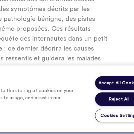
 des symptômes décrits par les
e pathologie bénigne, des pistes
même proposées. Ces résultats
requête des internautes dans un petit
: ce dernier décrira les causes
 ressentis et guidera les malades
me la consultation d’un médecin.
Accept All Cook
 to the storing of cookies on your
site usage, and assist in our
Reject All
UE DE CONFIDENTIALITÉ
Cookies Settin
linkedin
X