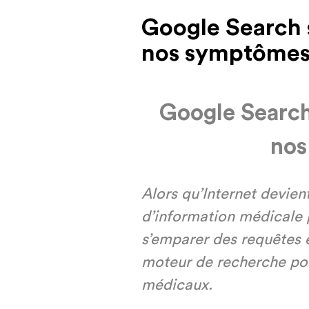
Google Search 
nos symptôme
Google Search
nos
Alors qu
’
Internet devient
d
’
information m
é
dicale 
s
’
emparer des requ
ê
tes 
moteur de recherche pou
m
é
dicaux.