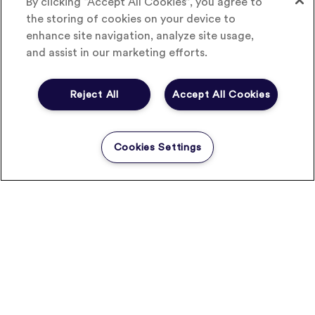
By clicking “Accept All Cookies”, you agree to
à la start-up parisienne Wandercraft, qui a développé
the storing of cookies on your device to
un exosquelette pour les personnes atteintes de
enhance site navigation, analyze site usage,
maladies neuro-musculaires.
and assist in our marketing efforts.
Reject All
Accept All Cookies
Sources
:
Cookies Settings
Pulse.edf.com : les lauréats
Pulse.edf.com : les finalistes
Image :
Pulse.edf.com