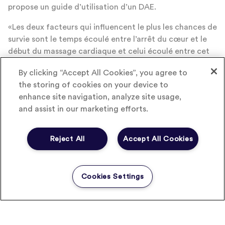
propose un guide d’utilisation d’un DAE.
«Les deux facteurs qui influencent le plus les chances de
survie sont le temps écoulé entre l’arrêt du cœur et le
début du massage cardiaque et celui écoulé entre cet
arrêt et l’utilisation d’un défibrillateur, que ce soit par
By clicking “Accept All Cookies”, you agree to
un ambulancier ou grâce à un appareil automatique »,
the storing of cookies on your device to
explique le Dr Jocelyn Corniche dans les colonnes du
enhance site navigation, analyze site usage,
quotidien suisse Le Matin. Les applications permettant
and assist in our marketing efforts.
de réduire ces délais sont donc de formidables outils
prouvant, une fois de plus, les immenses bénéfices de la
santé connectée.
Reject All
Accept All Cookies
Source :
Le Matin
Crédit photo :
© Frédéric Massard – Fotolia.com
Cookies Settings